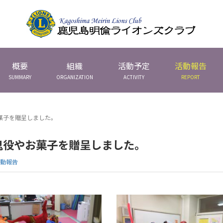
概要
組織
活動予定
活動報告
SUMMARY
ORGANIZATION
ACTIVITY
REPORT
菓子を贈呈しました。
鬼役やお菓子を贈呈しました。
動報告