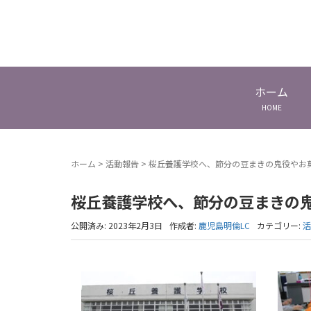
ホーム
HOME
ホーム
>
活動報告
>
桜丘養護学校へ、節分の豆まきの鬼役やお
桜丘養護学校へ、節分の豆まきの
公開済み: 2023年2月3日
作成者:
鹿児島明倫LC
カテゴリー:
活